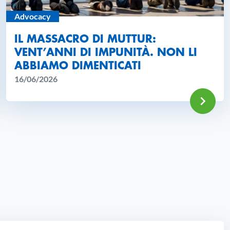
Advocacy
IL MASSACRO DI MUTTUR:
VENT’ANNI DI IMPUNITÀ. NON LI
ABBIAMO DIMENTICATI
16/06/2026
 DI CRISI A GAZA: LA CRISI 
 ALL'ARTICOLO: TERREMOTO 
VAI