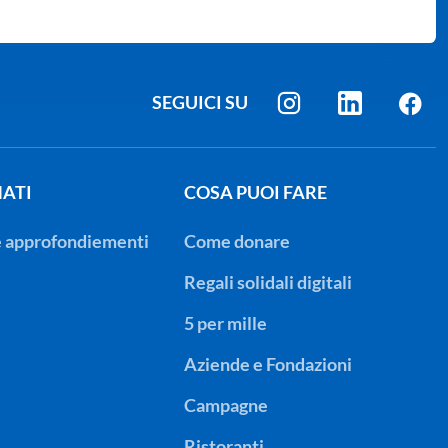
SEGUICI SU
INSTAGR
LINKE
F
ATI
COSA PUOI FARE
e approfondiementi
Come donare
Regali solidali digitali
5 per mille
Aziende e Fondazioni
Campagne
Ristoranti