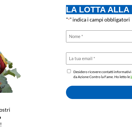
LA LOTTA ALLA
"
" indica i campi obbligatori
*
Nome
completo
*
Email
*
Informazioni
Desidero ricevere contatti informativi
da Azione Contro la Fame. Ho letto le
da
fornire,
ex
art.
13,
ostri
GDPR
o
!