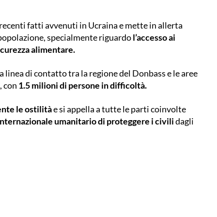
centi fatti avvenuti in Ucraina e mette in allerta
a popolazione, specialmente riguardo
l’accesso ai
a sicurezza alimentare.
 linea di contatto tra la regione del Donbass e le aree
i, con
1.5 milioni di persone in difficoltà.
te le ostilità
e si appella a tutte le parti coinvolte
 internazionale umanitario di proteggere i civili
dagli